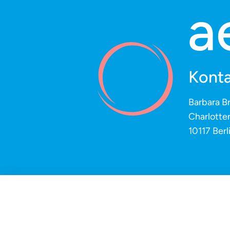
Konta
Barbara B
Charlotte
10117 Berl