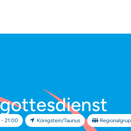
gottesdienst
 - 21:00
Königstein/Taunus
Regionalgrup