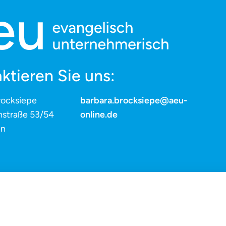
ktieren Sie uns:
rocksiepe
barbara.brocksiepe@aeu-
nstraße 53/54
online.de
in
Impressum
Datenschutz