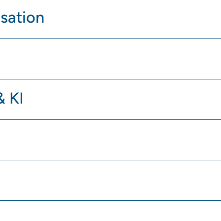
sation
& KI