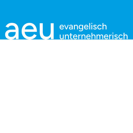
Kontaktieren Sie uns:
aeu Geschäftsstelle
Charlottenstraße 53/54
10117 Berlin
info@aeu.digital
Tel: +49 30 166 36 242 - 0