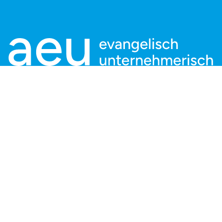
Kontaktieren Sie uns:
aeu Geschäftsstelle
Charlottenstraße 53/54
10117 Berlin
info@aeu.digital
Tel: +49 30 166 36 242 - 0