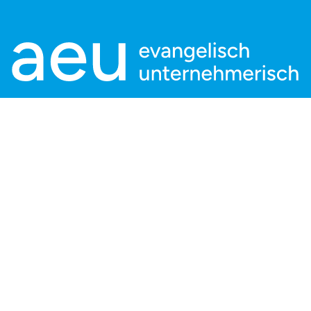
Kontaktieren Sie uns:
aeu Geschäftsstelle
Charlottenstraße 53/54
10117 Berlin
info@aeu.digital
Tel: +49 30 166 36 242 - 0