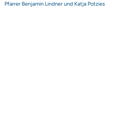
Pfarrer Benjamin Lindner und Katja Potzies
Kontaktieren Sie uns:
Barbara Brocksiepe
Charlottenstraße 53/54
10117 Berlin