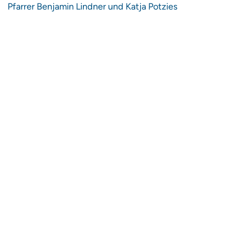
Pfarrer Benjamin Lindner und Katja Potzies
Kontaktieren Sie uns:
Barbara Brocksiepe
Charlottenstraße 53/54
10117 Berlin