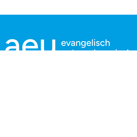
Kontaktieren Sie uns:
aeu Geschäftsstelle
Charlottenstraße 53/54
10117 Berlin
info@aeu.digital
Tel: +49 30 166 36 242 - 0