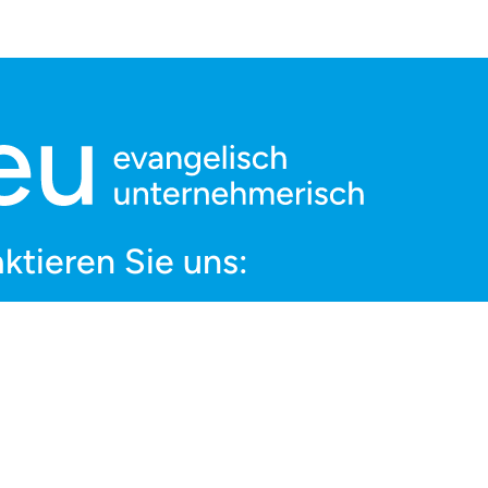
ktieren Sie uns:
äftsstelle
info@aeu.digital
nstraße 53/54
in