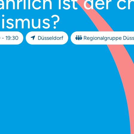
hrlich ist der ch
lismus?
 - 19:30
Düsseldorf
Regionalgruppe Düss