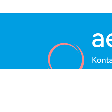
Konta
aeu Gesch
Charlotte
10117 Berl