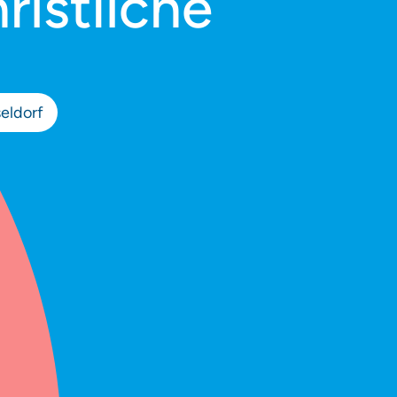
ristliche
eldorf