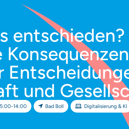
's entschieden?
e Konsequenzen
r Entscheidunge
ft und Gesells
15:00-14:00
Bad Boll
Digitalisierung & KI