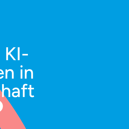
 KI-
n in
chaft