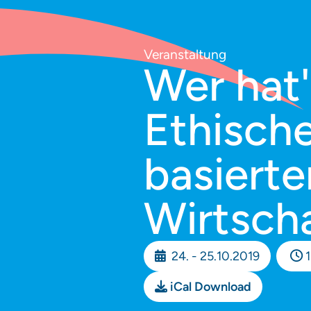
Veranstaltung
Wer hat
Ethisch
basierte
Wirtscha
24. - 25.10.2019
iCal Download