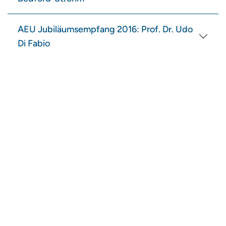
AEU Jubiläumsempfang 2016: Prof. Dr. Udo
Di Fabio
Impressum
Datenschutz
aeu - Arbeitskreis Evangelischer Unternehmer in Deutschland e.V.,
Charlottenstraße 53/54, 10117 Berlin, Tel
030/166 36 242 - 0
, Fax
030/ 166 36 242- 9, E Mail
info@aeu.digital