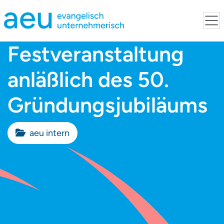
Festveranstaltung
anläßlich des 50.
Gründungsjubiläums
aeu intern