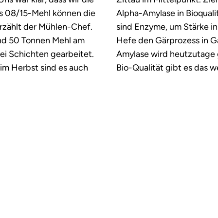
s 08/15-Mehl können die
Alpha-Amylase in Bioquali
rzählt der Mühlen-Chef.
sind Enzyme, um Stärke i
und 50 Tonnen Mehl am
Hefe den Gärprozess in G
ei Schichten gearbeitet.
Amylase wird heutzutage g
im Herbst sind es auch
Bio-Qualität gibt es das w
sind auf der Zielgeraden"
auf die Innovation.
hen Müller es mit Bio, was
rig herausstellte. Denn es
Der Wirtschaftspreis "Sa
oläden und auch die
Jahres" und der Gründerpr
g mit Bioprodukten. "Am
up 2022" sind eine Initiat
kersfrauen zu überzeugen,
"Freie Presse", "Leipzige
 Theke standen", erinnert
sowie von Volkswagen Sac
Netzwerkgedanke bei der
Wirtschaftsprüfungs- und
KPMG, der Landesbank B
Gesundheitskasse AOK.