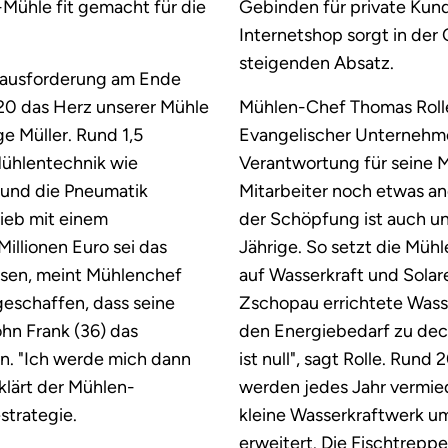
Mühle fit gemacht für die
Gebinden für private Kun
Internetshop sorgt in der
steigenden Absatz.
erausforderung am Ende
020 das Herz unserer Mühle
Mühlen-Chef Thomas Rolle
ge Müller. Rund 1,5
Evangelischer Unternehmer
Mühlentechnik wie
Verantwortung für seine M
 und die Pneumatik
Mitarbeiter noch etwas a
rieb mit einem
der Schöpfung ist auch un
illionen Euro sei das
Jährige. So setzt die Müh
esen, meint Mühlenchef
auf Wasserkraft und Solar
 geschaffen, dass seine
Zschopau errichtete Wasse
hn Frank (36) das
den Energiebedarf zu de
. "Ich werde mich dann
ist null", sagt Rolle. Run
klärt der Mühlen-
werden jedes Jahr vermie
trategie.
kleine Wasserkraftwerk um
erweitert. Die Fischtrepp