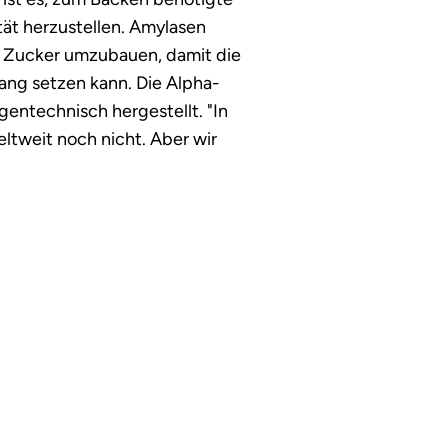
tät herzustellen. Amylasen
n Zucker umzubauen, damit die
ang setzen kann. Die Alpha-
entechnisch hergestellt. "In
eltweit noch nicht. Aber wir
, freut sich der Mühlen-Chef
chsens Unternehmer des
eis "Sachsen gründet - Start-
ive von "Sächsische Zeitung",
r Volkszeitung" und dem MDR
hsen, der
 Steuerberatungsgesellschaft
aden-Württemberg und der