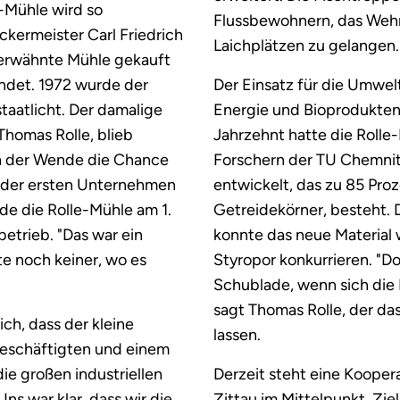
e-Mühle wird so
Flussbewohnern, das Weh
ckermeister Carl Friedrich
Laichplätzen zu gelangen.
 erwähnte Mühle gekauft
ündet. 1972 wurde der
Der Einsatz für die Umwel
taatlicht. Der damalige
Energie und Bioprodukten
Thomas Rolle, blieb
Jahrzehnt hatte die Roll
ch der Wende die Chance
Forschern der TU Chemnit
es der ersten Unternehmen
entwickelt, das zu 85 Proz
de die Rolle-Mühle am 1.
Getreidekörner, besteht. D
etrieb. "Das war ein
konnte das neue Material w
te noch keiner, wo es
Styropor konkurrieren. "Do
Schublade, wenn sich di
sagt Thomas Rolle, der da
ich, dass der kleine
lassen.
beschäftigten und einem
e großen industriellen
Derzeit steht eine Kooper
s war klar, dass wir die
Zittau im Mittelpunkt. Zie