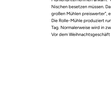
Nischen besetzen müssen. Da
großen Mühlen preiswerter", e
Die Rolle-Mühle produziert r
Tag. Normalerweise wird in zw
Vor dem Weihnachtsgeschäft 
schon mal drei Schichten.
So probierten die erzgebirgisc
sich anfangs jedoch als schwie
gab in Sachsen noch keine Bi
Bäcker hatten keine Erfahrun
schwierigsten war es, die Bäc
die in der Bäckerei hinter der
sich Rolle. So entstand der 
Rolle-Mühle.