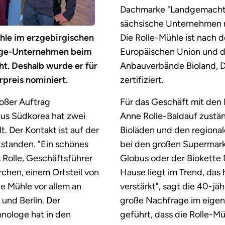
Dachmarke "Landgemacht",
sächsische Unternehmen m
ühle im erzgebirgischen
Die Rolle-Mühle ist nach 
ige-Unternehmen beim
Europäischen Union und de
t. Deshalb wurde er für
Anbauverbände Bioland, 
preis nominiert.
zertifiziert.
roßer Auftrag
Für das Geschäft mit den 
us Südkorea hat zwei
Anne Rolle-Baldauf zustän
t. Der Kontakt ist auf der
Bioläden und den regional
standen. "Ein schönes
bei den großen Supermark
 Rolle, Geschäftsführer
Globus oder der Biokette 
rchen, einem Ortsteil von
Hause liegt im Trend, das 
ie Mühle vor allem an
verstärkt", sagt die 40-j
und Berlin. Der
große Nachfrage im eigen
nologe hat in den
geführt, dass die Rolle-Mü